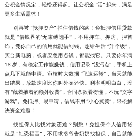
公积金情况定，轻松还得起。让公积金 “活” 起来，满足
更多生活需求！
别再被 “抵押资产” 拦住借钱的路！免抵押信用贷款
就是 “借钱界的‘无束缚选手’”，不用押车、押房、押首
饰，凭你自己的信用就能借到钱。想给生活 “升个级”，
买台新电脑，或者应急用点钱，都能找它。只要你年满
18 岁，有稳定工作能赚钱，信用记录 “没污点”，手机上
点几下就能申请。审核时大数据 “飞速运转”，当天就能
出结果，放款速度比你叫外卖还快。利率明明白白，没
有 “藏着掖着的额外收费”，合同条款看得懂，不玩 “文字
游戏”。免抵押、易申请，借钱不用 “小心翼翼”，轻松解
决资金难题！
找担保人比找对象还难？别愁！免担保个人信用贷
就是 “社恐福音”，不用求爷爷告奶奶找担保，自己就能