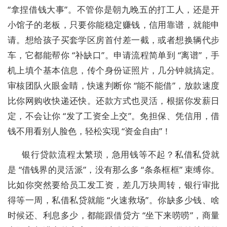
“拿捏借钱大事”。不管你是朝九晚五的打工人，还是开
小馆子的老板，只要你能稳定赚钱，信用靠谱，就能申
请。想给孩子买套学区房首付差一截，或者想换辆代步
车，它都能帮你 “补缺口”。申请流程简单到 “离谱”，手
机上填个基本信息，传个身份证照片，几分钟就搞定。
审核团队火眼金睛，快速判断你 “能不能借”，放款速度
比你网购收快递还快。还款方式也灵活，根据你发薪日
定，不会让你 “发了工资全上交”。免担保、凭信用，借
钱不用看别人脸色，轻松实现 “资金自由”！​
银行贷款流程太繁琐，急用钱等不起？私借私贷就
是 “借钱界的灵活派”，没有那么多 “条条框框” 束缚你。
比如你突然要给员工发工资，差几万块周转，银行审批
得等一周，私借私贷就能 “火速救场”。你缺多少钱、啥
时候还、利息多少，都能跟借贷方 “坐下来唠唠”，商量